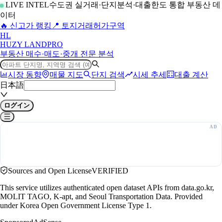
LIVE INTEL
수도권 실거래·단지분석·대출한도 통합 부동산 데
이터
🔥 신고가 랭킹
📍 토지거래허가구역
H
L
HUZY LAND
PRO
부동산 매수·매도·중개 전문 분석
시장 동향
매물 지도
단지 검색
시세 추세
대출 계산
日本語
ログイン
Sources and Open License
VERIFIED
This service utilizes authenticated open dataset APIs from data.go.kr,
MOLIT TAGO, K-apt, and Seoul Transportation Data. Provided
under Korea Open Government License Type 1.