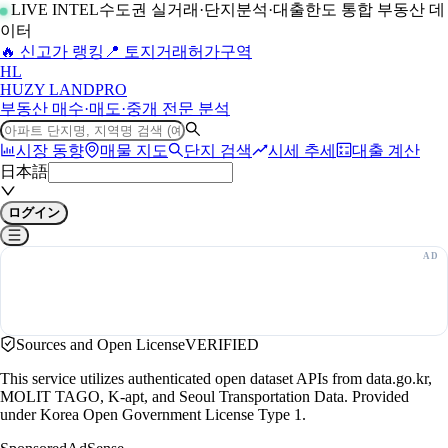
LIVE INTEL
수도권 실거래·단지분석·대출한도 통합 부동산 데
이터
🔥 신고가 랭킹
📍 토지거래허가구역
H
L
HUZY LAND
PRO
부동산 매수·매도·중개 전문 분석
시장 동향
매물 지도
단지 검색
시세 추세
대출 계산
日本語
ログイン
Sources and Open License
VERIFIED
This service utilizes authenticated open dataset APIs from data.go.kr,
MOLIT TAGO, K-apt, and Seoul Transportation Data. Provided
under Korea Open Government License Type 1.