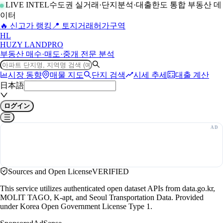
LIVE INTEL
수도권 실거래·단지분석·대출한도 통합 부동산 데
이터
🔥 신고가 랭킹
📍 토지거래허가구역
H
L
HUZY LAND
PRO
부동산 매수·매도·중개 전문 분석
시장 동향
매물 지도
단지 검색
시세 추세
대출 계산
日本語
ログイン
Sources and Open License
VERIFIED
This service utilizes authenticated open dataset APIs from data.go.kr,
MOLIT TAGO, K-apt, and Seoul Transportation Data. Provided
under Korea Open Government License Type 1.