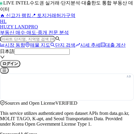
LIVE INTEL
수도권 실거래·단지분석·대출한도 통합 부동산 데
이터
🔥 신고가 랭킹
📍 토지거래허가구역
H
L
HUZY LAND
PRO
부동산 매수·매도·중개 전문 분석
시장 동향
매물 지도
단지 검색
시세 추세
대출 계산
日本語
ログイン
Sources and Open License
VERIFIED
This service utilizes authenticated open dataset APIs from data.go.kr,
MOLIT TAGO, K-apt, and Seoul Transportation Data. Provided
under Korea Open Government License Type 1.