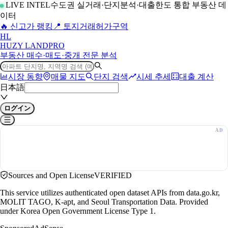
LIVE INTEL
수도권 실거래·단지분석·대출한도 통합 부동산 데
이터
🔥 신고가 랭킹
📍 토지거래허가구역
H
L
HUZY LAND
PRO
부동산 매수·매도·중개 전문 분석
시장 동향
매물 지도
단지 검색
시세 추세
대출 계산
日本語
ログイン
Sources and Open License
VERIFIED
This service utilizes authenticated open dataset APIs from data.go.kr,
MOLIT TAGO, K-apt, and Seoul Transportation Data. Provided
under Korea Open Government License Type 1.