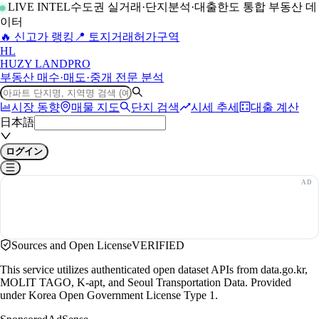
LIVE INTEL
수도권 실거래·단지분석·대출한도 통합 부동산 데
이터
🔥 신고가 랭킹
📍 토지거래허가구역
H
L
HUZY LAND
PRO
부동산 매수·매도·중개 전문 분석
시장 동향
매물 지도
단지 검색
시세 추세
대출 계산
日本語
ログイン
Sources and Open License
VERIFIED
This service utilizes authenticated open dataset APIs from data.go.kr,
MOLIT TAGO, K-apt, and Seoul Transportation Data. Provided
under Korea Open Government License Type 1.