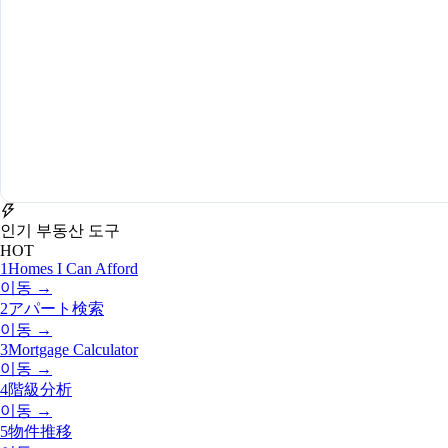
인기 부동산 도구
HOT
1
Homes I Can Afford
이동 →
2
アパート検索
이동 →
3
Mortgage Calculator
이동 →
4
階級分析
이동 →
5
物件推移