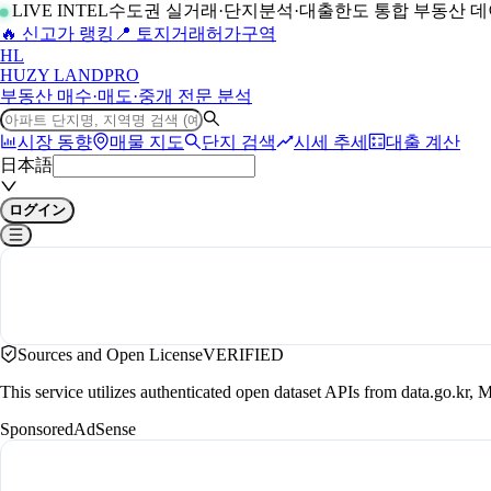
LIVE INTEL
수도권 실거래·단지분석·대출한도 통합 부동산 
🔥 신고가 랭킹
📍 토지거래허가구역
H
L
HUZY LAND
PRO
부동산 매수·매도·중개 전문 분석
시장 동향
매물 지도
단지 검색
시세 추세
대출 계산
日本語
ログイン
Sources and Open License
VERIFIED
This service utilizes authenticated open dataset APIs from data.go.
Sponsored
AdSense