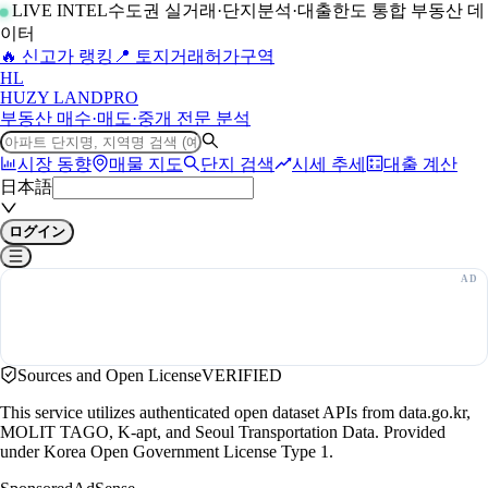
LIVE INTEL
수도권 실거래·단지분석·대출한도 통합 부동산 데
이터
🔥 신고가 랭킹
📍 토지거래허가구역
H
L
HUZY LAND
PRO
부동산 매수·매도·중개 전문 분석
시장 동향
매물 지도
단지 검색
시세 추세
대출 계산
日本語
ログイン
Sources and Open License
VERIFIED
This service utilizes authenticated open dataset APIs from data.go.kr,
MOLIT TAGO, K-apt, and Seoul Transportation Data. Provided
under Korea Open Government License Type 1.