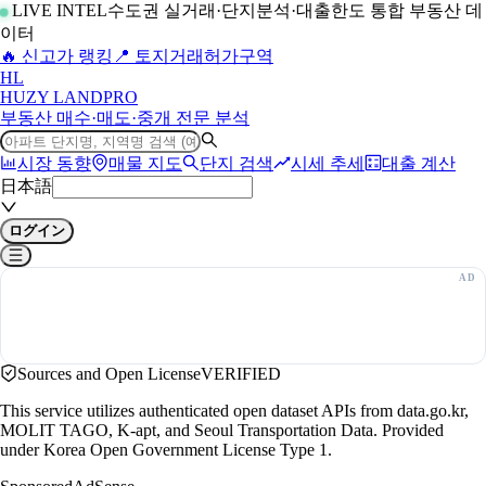
LIVE INTEL
수도권 실거래·단지분석·대출한도 통합 부동산 데
이터
🔥 신고가 랭킹
📍 토지거래허가구역
H
L
HUZY LAND
PRO
부동산 매수·매도·중개 전문 분석
시장 동향
매물 지도
단지 검색
시세 추세
대출 계산
日本語
ログイン
Sources and Open License
VERIFIED
This service utilizes authenticated open dataset APIs from data.go.kr,
MOLIT TAGO, K-apt, and Seoul Transportation Data. Provided
under Korea Open Government License Type 1.