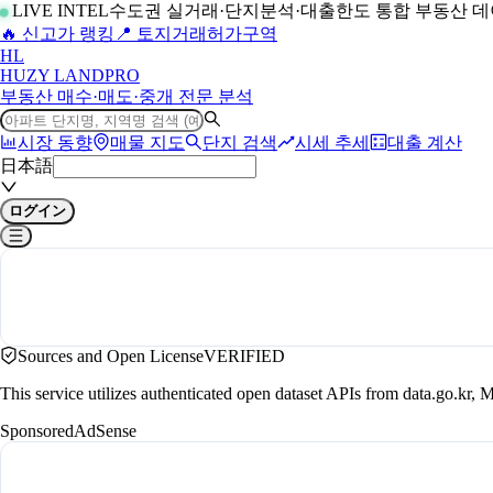
LIVE INTEL
수도권 실거래·단지분석·대출한도 통합 부동산 
🔥 신고가 랭킹
📍 토지거래허가구역
H
L
HUZY LAND
PRO
부동산 매수·매도·중개 전문 분석
시장 동향
매물 지도
단지 검색
시세 추세
대출 계산
日本語
ログイン
Sources and Open License
VERIFIED
This service utilizes authenticated open dataset APIs from data.go.
Sponsored
AdSense