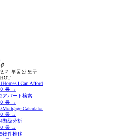
인기 부동산 도구
HOT
1
Homes I Can Afford
이동 →
2
アパート検索
이동 →
3
Mortgage Calculator
이동 →
4
階級分析
이동 →
5
物件推移