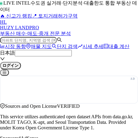
LIVE INTEL
수도권 실거래·단지분석·대출한도 통합 부동산 데
이터
🔥 신고가 랭킹
📍 토지거래허가구역
H
L
HUZY LAND
PRO
부동산 매수·매도·중개 전문 분석
시장 동향
매물 지도
단지 검색
시세 추세
대출 계산
日本語
ログイン
Sources and Open License
VERIFIED
This service utilizes authenticated open dataset APIs from data.go.kr,
MOLIT TAGO, K-apt, and Seoul Transportation Data. Provided
under Korea Open Government License Type 1.