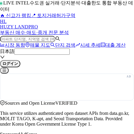
LIVE INTEL
수도권 실거래·단지분석·대출한도 통합 부동산 데
이터
🔥 신고가 랭킹
📍 토지거래허가구역
H
L
HUZY LAND
PRO
부동산 매수·매도·중개 전문 분석
시장 동향
매물 지도
단지 검색
시세 추세
대출 계산
日本語
ログイン
Sources and Open License
VERIFIED
This service utilizes authenticated open dataset APIs from data.go.kr,
MOLIT TAGO, K-apt, and Seoul Transportation Data. Provided
under Korea Open Government License Type 1.