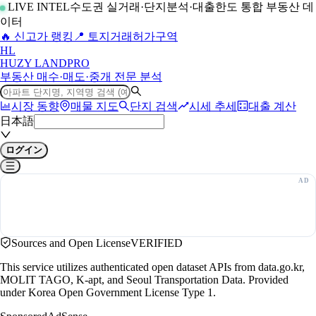
LIVE INTEL
수도권 실거래·단지분석·대출한도 통합 부동산 데
이터
🔥 신고가 랭킹
📍 토지거래허가구역
H
L
HUZY LAND
PRO
부동산 매수·매도·중개 전문 분석
시장 동향
매물 지도
단지 검색
시세 추세
대출 계산
日本語
ログイン
Sources and Open License
VERIFIED
This service utilizes authenticated open dataset APIs from data.go.kr,
MOLIT TAGO, K-apt, and Seoul Transportation Data. Provided
under Korea Open Government License Type 1.