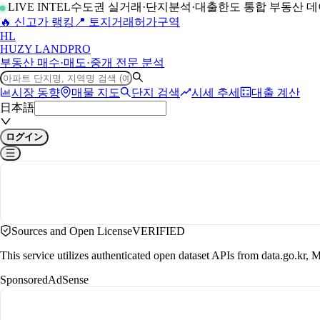
LIVE INTEL
수도권 실거래·단지분석·대출한도 통합 부동산 
🔥 신고가 랭킹
📍 토지거래허가구역
H
L
HUZY LAND
PRO
부동산 매수·매도·중개 전문 분석
시장 동향
매물 지도
단지 검색
시세 추세
대출 계산
日本語
ログイン
Sources and Open License
VERIFIED
This service utilizes authenticated open dataset APIs from data.go.
Sponsored
AdSense