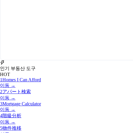
인기 부동산 도구
HOT
1
Homes I Can Afford
이동 →
2
アパート検索
이동 →
3
Mortgage Calculator
이동 →
4
階級分析
이동 →
5
物件推移