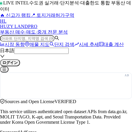
LIVE INTEL
수도권 실거래·단지분석·대출한도 통합 부동산 데
이터
🔥 신고가 랭킹
📍 토지거래허가구역
H
L
HUZY LAND
PRO
부동산 매수·매도·중개 전문 분석
시장 동향
매물 지도
단지 검색
시세 추세
대출 계산
日本語
ログイン
Sources and Open License
VERIFIED
This service utilizes authenticated open dataset APIs from data.go.kr,
MOLIT TAGO, K-apt, and Seoul Transportation Data. Provided
under Korea Open Government License Type 1.