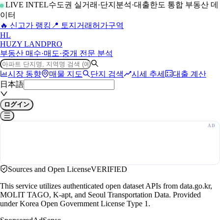
LIVE INTEL
수도권 실거래·단지분석·대출한도 통합 부동산 데
이터
🔥 신고가 랭킹
📍 토지거래허가구역
H
L
HUZY LAND
PRO
부동산 매수·매도·중개 전문 분석
시장 동향
매물 지도
단지 검색
시세 추세
대출 계산
日本語
ログイン
Sources and Open License
VERIFIED
This service utilizes authenticated open dataset APIs from data.go.kr,
MOLIT TAGO, K-apt, and Seoul Transportation Data. Provided
under Korea Open Government License Type 1.