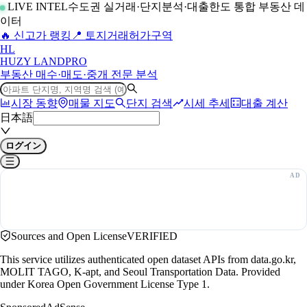
LIVE INTEL
수도권 실거래·단지분석·대출한도 통합 부동산 데
이터
🔥 신고가 랭킹
📍 토지거래허가구역
H
L
HUZY LAND
PRO
부동산 매수·매도·중개 전문 분석
시장 동향
매물 지도
단지 검색
시세 추세
대출 계산
日本語
ログイン
Sources and Open License
VERIFIED
This service utilizes authenticated open dataset APIs from data.go.kr,
MOLIT TAGO, K-apt, and Seoul Transportation Data. Provided
under Korea Open Government License Type 1.