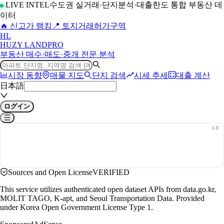
LIVE INTEL
수도권 실거래·단지분석·대출한도 통합 부동산 데
이터
🔥 신고가 랭킹
📍 토지거래허가구역
H
L
HUZY LAND
PRO
부동산 매수·매도·중개 전문 분석
시장 동향
매물 지도
단지 검색
시세 추세
대출 계산
日本語
ログイン
Sources and Open License
VERIFIED
This service utilizes authenticated open dataset APIs from data.go.kr,
MOLIT TAGO, K-apt, and Seoul Transportation Data. Provided
under Korea Open Government License Type 1.