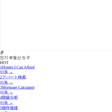
인기 부동산 도구
HOT
1
Homes I Can Afford
이동 →
2
アパート検索
이동 →
3
Mortgage Calculator
이동 →
4
階級分析
이동 →
5
物件推移