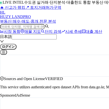
LIVE INTEL
수도권 실거래·단지분석·대출한도 통합 부동산 
🔥 신고가 랭킹
📍 토지거래허가구역
H
L
HUZY LAND
PRO
부동산 매수·매도·중개 전문 분석
시장 동향
매물 지도
단지 검색
시세 추세
대출 계산
日本語
ログイン
Sources and Open License
VERIFIED
This service utilizes authenticated open dataset APIs from data.go.
Sponsored
AdSense