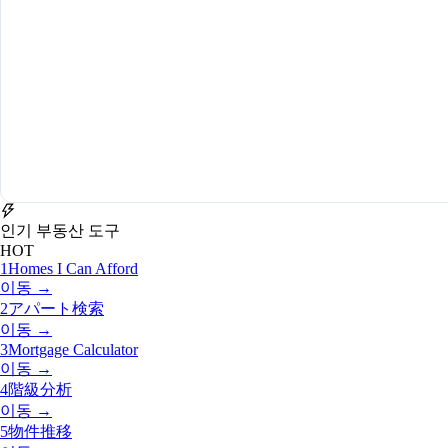
인기 부동산 도구
HOT
1
Homes I Can Afford
이동 →
2
アパート検索
이동 →
3
Mortgage Calculator
이동 →
4
階級分析
이동 →
5
物件推移