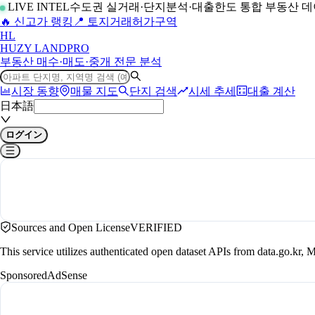
LIVE INTEL
수도권 실거래·단지분석·대출한도 통합 부동산 
🔥 신고가 랭킹
📍 토지거래허가구역
H
L
HUZY LAND
PRO
부동산 매수·매도·중개 전문 분석
시장 동향
매물 지도
단지 검색
시세 추세
대출 계산
日本語
ログイン
Sources and Open License
VERIFIED
This service utilizes authenticated open dataset APIs from data.go.
Sponsored
AdSense