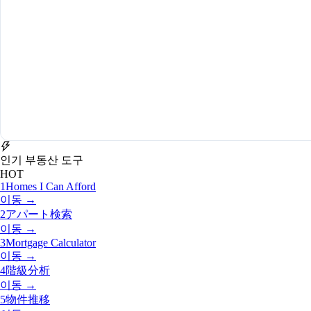
인기 부동산 도구
HOT
1
Homes I Can Afford
이동 →
2
アパート検索
이동 →
3
Mortgage Calculator
이동 →
4
階級分析
이동 →
5
物件推移