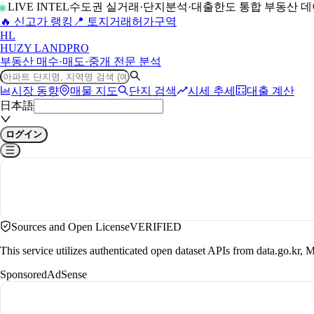
LIVE INTEL
수도권 실거래·단지분석·대출한도 통합 부동산 
🔥 신고가 랭킹
📍 토지거래허가구역
H
L
HUZY LAND
PRO
부동산 매수·매도·중개 전문 분석
시장 동향
매물 지도
단지 검색
시세 추세
대출 계산
日本語
ログイン
Sources and Open License
VERIFIED
This service utilizes authenticated open dataset APIs from data.go.
Sponsored
AdSense