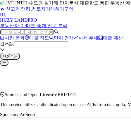
LIVE INTEL
수도권 실거래·단지분석·대출한도 통합 부동산 
🔥 신고가 랭킹
📍 토지거래허가구역
H
L
HUZY LAND
PRO
부동산 매수·매도·중개 전문 분석
시장 동향
매물 지도
단지 검색
시세 추세
대출 계산
日本語
ログイン
Sources and Open License
VERIFIED
This service utilizes authenticated open dataset APIs from data.go.
Sponsored
AdSense