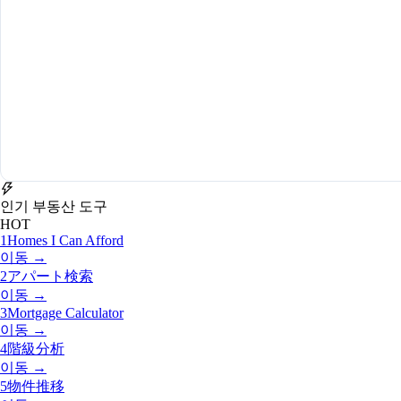
인기 부동산 도구
HOT
1
Homes I Can Afford
이동 →
2
アパート検索
이동 →
3
Mortgage Calculator
이동 →
4
階級分析
이동 →
5
物件推移