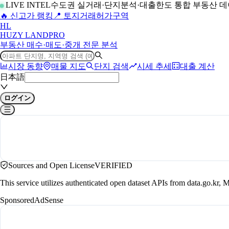
LIVE INTEL
수도권 실거래·단지분석·대출한도 통합 부동산 
🔥 신고가 랭킹
📍 토지거래허가구역
H
L
HUZY LAND
PRO
부동산 매수·매도·중개 전문 분석
시장 동향
매물 지도
단지 검색
시세 추세
대출 계산
日本語
ログイン
Sources and Open License
VERIFIED
This service utilizes authenticated open dataset APIs from data.go.
Sponsored
AdSense