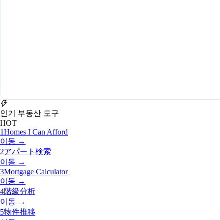
인기 부동산 도구
HOT
1
Homes I Can Afford
이동 →
2
アパート検索
이동 →
3
Mortgage Calculator
이동 →
4
階級分析
이동 →
5
物件推移