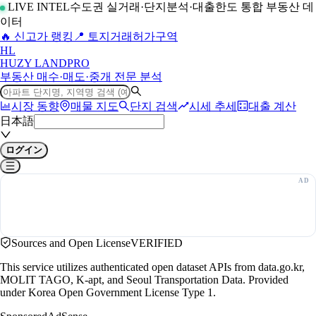
LIVE INTEL
수도권 실거래·단지분석·대출한도 통합 부동산 데
이터
🔥 신고가 랭킹
📍 토지거래허가구역
H
L
HUZY LAND
PRO
부동산 매수·매도·중개 전문 분석
시장 동향
매물 지도
단지 검색
시세 추세
대출 계산
日本語
ログイン
Sources and Open License
VERIFIED
This service utilizes authenticated open dataset APIs from data.go.kr,
MOLIT TAGO, K-apt, and Seoul Transportation Data. Provided
under Korea Open Government License Type 1.