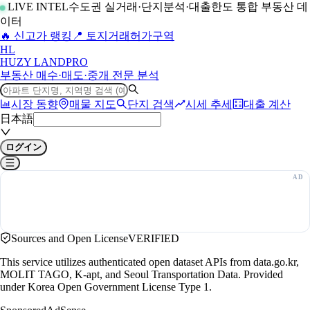
LIVE INTEL
수도권 실거래·단지분석·대출한도 통합 부동산 데
이터
🔥 신고가 랭킹
📍 토지거래허가구역
H
L
HUZY LAND
PRO
부동산 매수·매도·중개 전문 분석
시장 동향
매물 지도
단지 검색
시세 추세
대출 계산
日本語
ログイン
Sources and Open License
VERIFIED
This service utilizes authenticated open dataset APIs from data.go.kr,
MOLIT TAGO, K-apt, and Seoul Transportation Data. Provided
under Korea Open Government License Type 1.