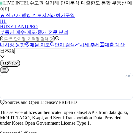
LIVE INTEL
수도권 실거래·단지분석·대출한도 통합 부동산 데
이터
🔥 신고가 랭킹
📍 토지거래허가구역
H
L
HUZY LAND
PRO
부동산 매수·매도·중개 전문 분석
시장 동향
매물 지도
단지 검색
시세 추세
대출 계산
日本語
ログイン
Sources and Open License
VERIFIED
This service utilizes authenticated open dataset APIs from data.go.kr,
MOLIT TAGO, K-apt, and Seoul Transportation Data. Provided
under Korea Open Government License Type 1.