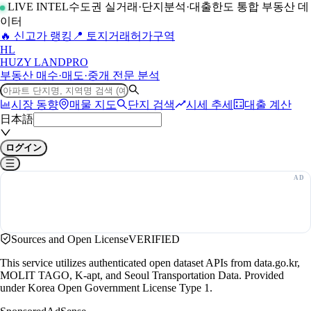
LIVE INTEL
수도권 실거래·단지분석·대출한도 통합 부동산 데
이터
🔥 신고가 랭킹
📍 토지거래허가구역
H
L
HUZY LAND
PRO
부동산 매수·매도·중개 전문 분석
시장 동향
매물 지도
단지 검색
시세 추세
대출 계산
日本語
ログイン
Sources and Open License
VERIFIED
This service utilizes authenticated open dataset APIs from data.go.kr,
MOLIT TAGO, K-apt, and Seoul Transportation Data. Provided
under Korea Open Government License Type 1.