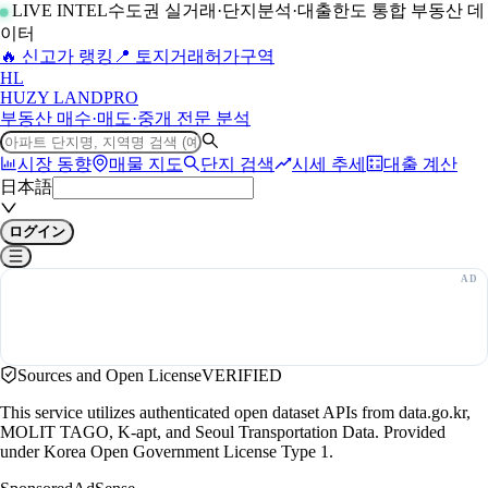
LIVE INTEL
수도권 실거래·단지분석·대출한도 통합 부동산 데
이터
🔥 신고가 랭킹
📍 토지거래허가구역
H
L
HUZY LAND
PRO
부동산 매수·매도·중개 전문 분석
시장 동향
매물 지도
단지 검색
시세 추세
대출 계산
日本語
ログイン
Sources and Open License
VERIFIED
This service utilizes authenticated open dataset APIs from data.go.kr,
MOLIT TAGO, K-apt, and Seoul Transportation Data. Provided
under Korea Open Government License Type 1.