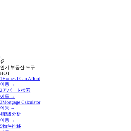
인기 부동산 도구
HOT
1
Homes I Can Afford
이동 →
2
アパート検索
이동 →
3
Mortgage Calculator
이동 →
4
階級分析
이동 →
5
物件推移