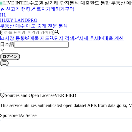
LIVE INTEL
수도권 실거래·단지분석·대출한도 통합 부동산 
🔥 신고가 랭킹
📍 토지거래허가구역
H
L
HUZY LAND
PRO
부동산 매수·매도·중개 전문 분석
시장 동향
매물 지도
단지 검색
시세 추세
대출 계산
日本語
ログイン
Sources and Open License
VERIFIED
This service utilizes authenticated open dataset APIs from data.go.
Sponsored
AdSense