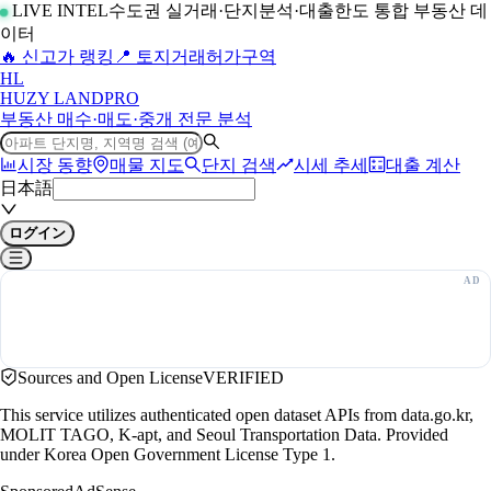
LIVE INTEL
수도권 실거래·단지분석·대출한도 통합 부동산 데
이터
🔥 신고가 랭킹
📍 토지거래허가구역
H
L
HUZY LAND
PRO
부동산 매수·매도·중개 전문 분석
시장 동향
매물 지도
단지 검색
시세 추세
대출 계산
日本語
ログイン
Sources and Open License
VERIFIED
This service utilizes authenticated open dataset APIs from data.go.kr,
MOLIT TAGO, K-apt, and Seoul Transportation Data. Provided
under Korea Open Government License Type 1.