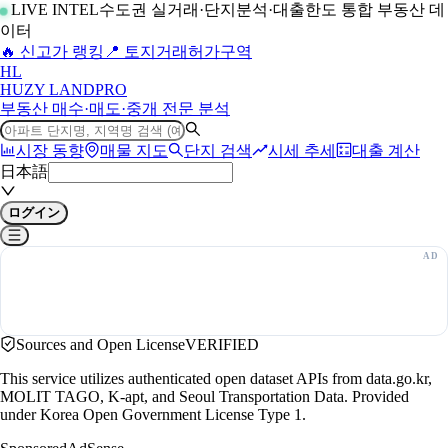
LIVE INTEL
수도권 실거래·단지분석·대출한도 통합 부동산 데
이터
🔥 신고가 랭킹
📍 토지거래허가구역
H
L
HUZY LAND
PRO
부동산 매수·매도·중개 전문 분석
시장 동향
매물 지도
단지 검색
시세 추세
대출 계산
日本語
ログイン
Sources and Open License
VERIFIED
This service utilizes authenticated open dataset APIs from data.go.kr,
MOLIT TAGO, K-apt, and Seoul Transportation Data. Provided
under Korea Open Government License Type 1.