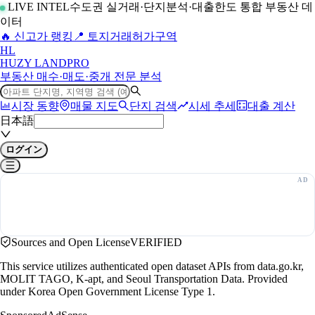
LIVE INTEL
수도권 실거래·단지분석·대출한도 통합 부동산 데
이터
🔥 신고가 랭킹
📍 토지거래허가구역
H
L
HUZY LAND
PRO
부동산 매수·매도·중개 전문 분석
시장 동향
매물 지도
단지 검색
시세 추세
대출 계산
日本語
ログイン
Sources and Open License
VERIFIED
This service utilizes authenticated open dataset APIs from data.go.kr,
MOLIT TAGO, K-apt, and Seoul Transportation Data. Provided
under Korea Open Government License Type 1.