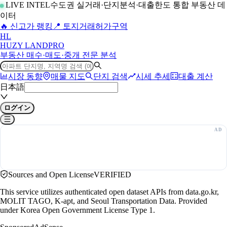
LIVE INTEL
수도권 실거래·단지분석·대출한도 통합 부동산 데
이터
🔥 신고가 랭킹
📍 토지거래허가구역
H
L
HUZY LAND
PRO
부동산 매수·매도·중개 전문 분석
시장 동향
매물 지도
단지 검색
시세 추세
대출 계산
日本語
ログイン
Sources and Open License
VERIFIED
This service utilizes authenticated open dataset APIs from data.go.kr,
MOLIT TAGO, K-apt, and Seoul Transportation Data. Provided
under Korea Open Government License Type 1.