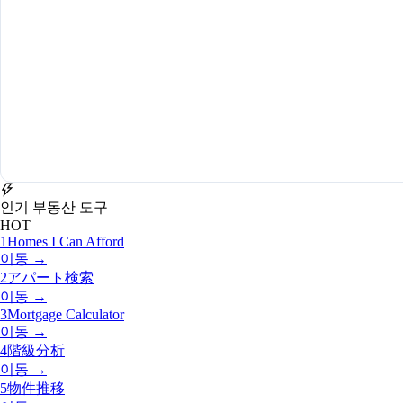
인기 부동산 도구
HOT
1
Homes I Can Afford
이동 →
2
アパート検索
이동 →
3
Mortgage Calculator
이동 →
4
階級分析
이동 →
5
物件推移