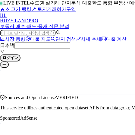
LIVE INTEL
수도권 실거래·단지분석·대출한도 통합 부동산 
🔥 신고가 랭킹
📍 토지거래허가구역
H
L
HUZY LAND
PRO
부동산 매수·매도·중개 전문 분석
시장 동향
매물 지도
단지 검색
시세 추세
대출 계산
日本語
ログイン
Sources and Open License
VERIFIED
This service utilizes authenticated open dataset APIs from data.go.
Sponsored
AdSense