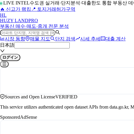
LIVE INTEL
수도권 실거래·단지분석·대출한도 통합 부동산 
🔥 신고가 랭킹
📍 토지거래허가구역
H
L
HUZY LAND
PRO
부동산 매수·매도·중개 전문 분석
시장 동향
매물 지도
단지 검색
시세 추세
대출 계산
日本語
ログイン
Sources and Open License
VERIFIED
This service utilizes authenticated open dataset APIs from data.go.
Sponsored
AdSense