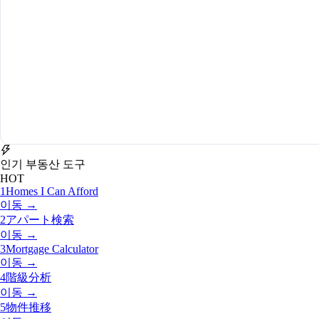
인기 부동산 도구
HOT
1
Homes I Can Afford
이동 →
2
アパート検索
이동 →
3
Mortgage Calculator
이동 →
4
階級分析
이동 →
5
物件推移