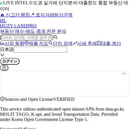
LIVE INTEL
수도권 실거래·단지분석·대출한도 통합 부동산 데
이터
🔥 신고가 랭킹
📍 토지거래허가구역
H
L
HUZY LAND
PRO
부동산 매수·매도·중개 전문 분석
시장 동향
매물 지도
단지 검색
시세 추세
대출 계산
日本語
ログイン
Sources and Open License
VERIFIED
This service utilizes authenticated open dataset APIs from data.go.kr,
MOLIT TAGO, K-apt, and Seoul Transportation Data. Provided
under Korea Open Government License Type 1.