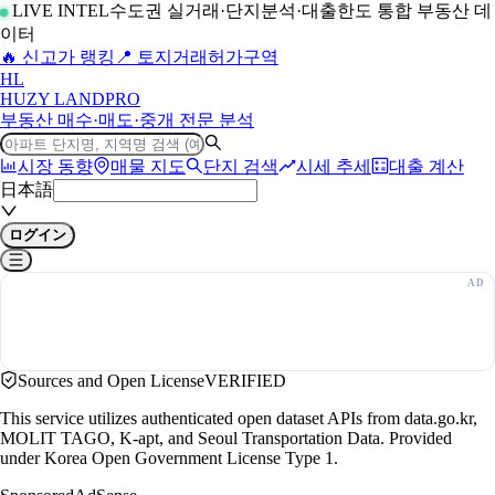
LIVE INTEL
수도권 실거래·단지분석·대출한도 통합 부동산 데
이터
🔥 신고가 랭킹
📍 토지거래허가구역
H
L
HUZY LAND
PRO
부동산 매수·매도·중개 전문 분석
시장 동향
매물 지도
단지 검색
시세 추세
대출 계산
日本語
ログイン
Sources and Open License
VERIFIED
This service utilizes authenticated open dataset APIs from data.go.kr,
MOLIT TAGO, K-apt, and Seoul Transportation Data. Provided
under Korea Open Government License Type 1.