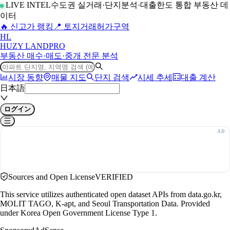
LIVE INTEL
수도권 실거래·단지분석·대출한도 통합 부동산 데
이터
🔥 신고가 랭킹
📍 토지거래허가구역
H
L
HUZY LAND
PRO
부동산 매수·매도·중개 전문 분석
시장 동향
매물 지도
단지 검색
시세 추세
대출 계산
日本語
ログイン
Sources and Open License
VERIFIED
This service utilizes authenticated open dataset APIs from data.go.kr,
MOLIT TAGO, K-apt, and Seoul Transportation Data. Provided
under Korea Open Government License Type 1.