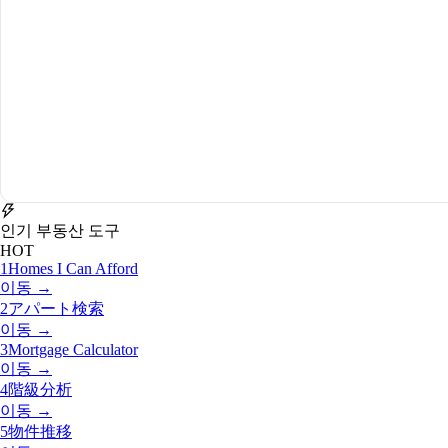
인기 부동산 도구
HOT
1
Homes I Can Afford
이동 →
2
アパート検索
이동 →
3
Mortgage Calculator
이동 →
4
階級分析
이동 →
5
物件推移