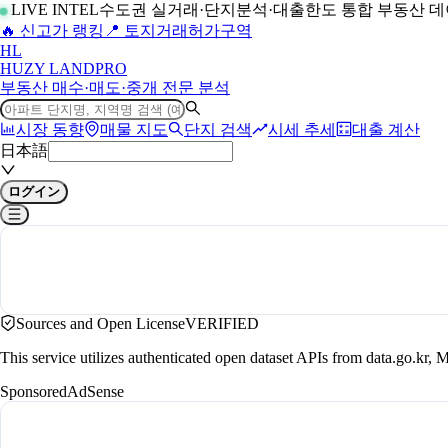
LIVE INTEL
수도권 실거래·단지분석·대출한도 통합 부동산 
🔥 신고가 랭킹
📍 토지거래허가구역
H
L
HUZY LAND
PRO
부동산 매수·매도·중개 전문 분석
시장 동향
매물 지도
단지 검색
시세 추세
대출 계산
日本語
ログイン
Sources and Open License
VERIFIED
This service utilizes authenticated open dataset APIs from data.go.
Sponsored
AdSense