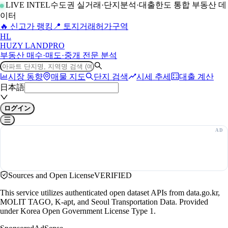
LIVE INTEL
수도권 실거래·단지분석·대출한도 통합 부동산 데
이터
🔥 신고가 랭킹
📍 토지거래허가구역
H
L
HUZY LAND
PRO
부동산 매수·매도·중개 전문 분석
시장 동향
매물 지도
단지 검색
시세 추세
대출 계산
日本語
ログイン
Sources and Open License
VERIFIED
This service utilizes authenticated open dataset APIs from data.go.kr,
MOLIT TAGO, K-apt, and Seoul Transportation Data. Provided
under Korea Open Government License Type 1.