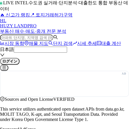
LIVE INTEL
수도권 실거래·단지분석·대출한도 통합 부동산 데
이터
🔥 신고가 랭킹
📍 토지거래허가구역
H
L
HUZY LAND
PRO
부동산 매수·매도·중개 전문 분석
시장 동향
매물 지도
단지 검색
시세 추세
대출 계산
日本語
ログイン
Sources and Open License
VERIFIED
This service utilizes authenticated open dataset APIs from data.go.kr,
MOLIT TAGO, K-apt, and Seoul Transportation Data. Provided
under Korea Open Government License Type 1.