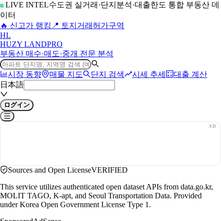
LIVE INTEL
수도권 실거래·단지분석·대출한도 통합 부동산 데
이터
🔥 신고가 랭킹
📍 토지거래허가구역
H
L
HUZY LAND
PRO
부동산 매수·매도·중개 전문 분석
시장 동향
매물 지도
단지 검색
시세 추세
대출 계산
日本語
ログイン
Sources and Open License
VERIFIED
This service utilizes authenticated open dataset APIs from data.go.kr,
MOLIT TAGO, K-apt, and Seoul Transportation Data. Provided
under Korea Open Government License Type 1.