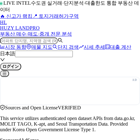
LIVE INTEL
수도권 실거래·단지분석·대출한도 통합 부동산 데
이터
🔥 신고가 랭킹
📍 토지거래허가구역
H
L
HUZY LAND
PRO
부동산 매수·매도·중개 전문 분석
시장 동향
매물 지도
단지 검색
시세 추세
대출 계산
日本語
ログイン
Sources and Open License
VERIFIED
This service utilizes authenticated open dataset APIs from data.go.kr,
MOLIT TAGO, K-apt, and Seoul Transportation Data. Provided
under Korea Open Government License Type 1.