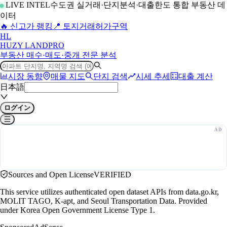
LIVE INTEL
수도권 실거래·단지분석·대출한도 통합 부동산 데
이터
🔥 신고가 랭킹
📍 토지거래허가구역
H
L
HUZY LAND
PRO
부동산 매수·매도·중개 전문 분석
시장 동향
매물 지도
단지 검색
시세 추세
대출 계산
日本語
ログイン
Sources and Open License
VERIFIED
This service utilizes authenticated open dataset APIs from data.go.kr,
MOLIT TAGO, K-apt, and Seoul Transportation Data. Provided
under Korea Open Government License Type 1.