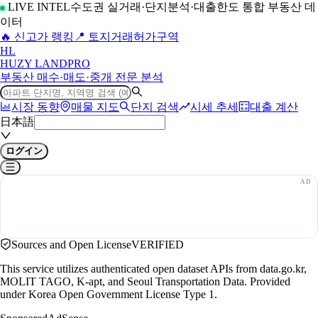
LIVE INTEL
수도권 실거래·단지분석·대출한도 통합 부동산 데
이터
🔥 신고가 랭킹
📍 토지거래허가구역
H
L
HUZY LAND
PRO
부동산 매수·매도·중개 전문 분석
시장 동향
매물 지도
단지 검색
시세 추세
대출 계산
日本語
ログイン
Sources and Open License
VERIFIED
This service utilizes authenticated open dataset APIs from data.go.kr,
MOLIT TAGO, K-apt, and Seoul Transportation Data. Provided
under Korea Open Government License Type 1.