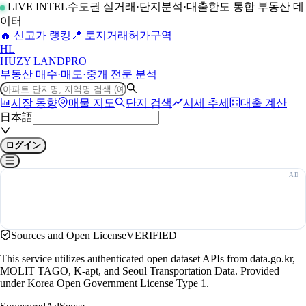
LIVE INTEL
수도권 실거래·단지분석·대출한도 통합 부동산 데
이터
🔥 신고가 랭킹
📍 토지거래허가구역
H
L
HUZY LAND
PRO
부동산 매수·매도·중개 전문 분석
시장 동향
매물 지도
단지 검색
시세 추세
대출 계산
日本語
ログイン
Sources and Open License
VERIFIED
This service utilizes authenticated open dataset APIs from data.go.kr,
MOLIT TAGO, K-apt, and Seoul Transportation Data. Provided
under Korea Open Government License Type 1.