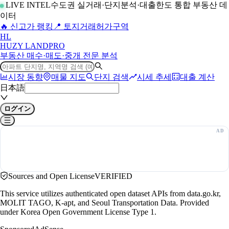
LIVE INTEL
수도권 실거래·단지분석·대출한도 통합 부동산 데
이터
🔥 신고가 랭킹
📍 토지거래허가구역
H
L
HUZY LAND
PRO
부동산 매수·매도·중개 전문 분석
시장 동향
매물 지도
단지 검색
시세 추세
대출 계산
日本語
ログイン
Sources and Open License
VERIFIED
This service utilizes authenticated open dataset APIs from data.go.kr,
MOLIT TAGO, K-apt, and Seoul Transportation Data. Provided
under Korea Open Government License Type 1.