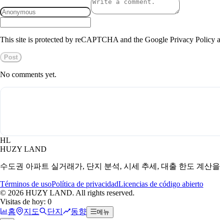
This site is protected by reCAPTCHA and the Google Privacy Policy a
Post
No comments yet.
HL
HUZY LAND
수도권 아파트 실거래가, 단지 분석, 시세 추세, 대출 한도 계산
Términos de uso
Política de privacidad
Licencias de código abierto
©
2026
HUZY LAND. All rights reserved.
Visitas de hoy: 0
홈
지도
단지
동향
메뉴