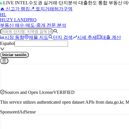
LIVE INTEL
수도권 실거래·단지분석·대출한도 통합 부동산 
🔥 신고가 랭킹
📍 토지거래허가구역
H
L
HUZY LAND
PRO
부동산 매수·매도·중개 전문 분석
시장 동향
매물 지도
단지 검색
시세 추세
대출 계산
Español
Iniciar sesión
Sources and Open License
VERIFIED
This service utilizes authenticated open dataset APIs from data.go.
Sponsored
AdSense