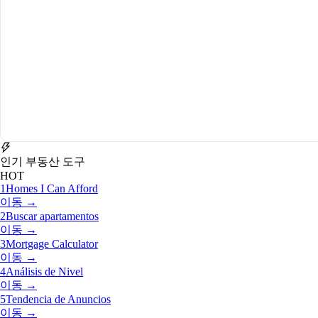
인기 부동산 도구
HOT
1
Homes I Can Afford
이동 →
2
Buscar apartamentos
이동 →
3
Mortgage Calculator
이동 →
4
Análisis de Nivel
이동 →
5
Tendencia de Anuncios
이동 →