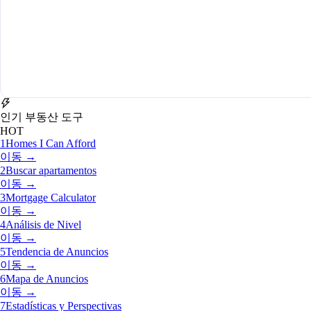
인기 부동산 도구
HOT
1
Homes I Can Afford
이동 →
2
Buscar apartamentos
이동 →
3
Mortgage Calculator
이동 →
4
Análisis de Nivel
이동 →
5
Tendencia de Anuncios
이동 →
6
Mapa de Anuncios
이동 →
7
Estadísticas y Perspectivas