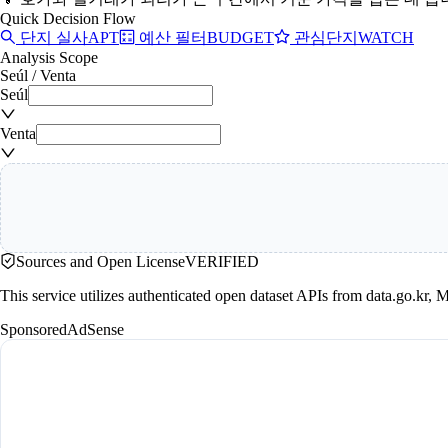
Quick Decision Flow
단지 실사
APT
예산 필터
BUDGET
관심단지
WATCH
Analysis Scope
Seúl
/
Venta
Seúl
Venta
Sources and Open License
VERIFIED
This service utilizes authenticated open dataset APIs from data.go.
Sponsored
AdSense