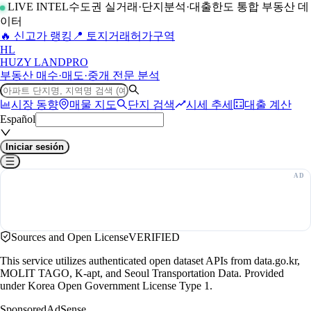
LIVE INTEL
수도권 실거래·단지분석·대출한도 통합 부동산 데
이터
🔥 신고가 랭킹
📍 토지거래허가구역
H
L
HUZY LAND
PRO
부동산 매수·매도·중개 전문 분석
시장 동향
매물 지도
단지 검색
시세 추세
대출 계산
Español
Iniciar sesión
Sources and Open License
VERIFIED
This service utilizes authenticated open dataset APIs from data.go.kr,
MOLIT TAGO, K-apt, and Seoul Transportation Data. Provided
under Korea Open Government License Type 1.
Sponsored
AdSense