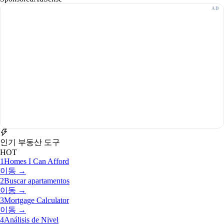
인기 부동산 도구
HOT
1
Homes I Can Afford
이동 →
2
Buscar apartamentos
이동 →
3
Mortgage Calculator
이동 →
4
Análisis de Nivel